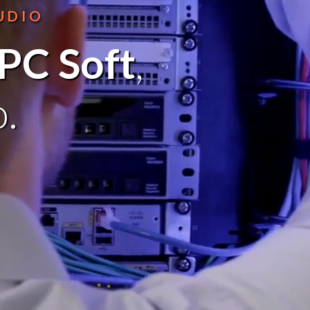
UDIO
 PC Soft
,
.