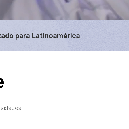
izado
para Latinoamérica
e
esidades.