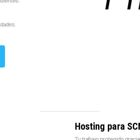
ndientes.
idades.
Hosting para S
Tu trabajo protegido graci