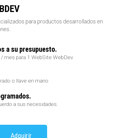
EBDEV
ializados para productos desarrollados en
nes..
s a su presupuesto.
D / mes para 1 WebSite WebDev.
trado o llave en mano
ogramados.
uerdo a sus necesidades.
Adquirir